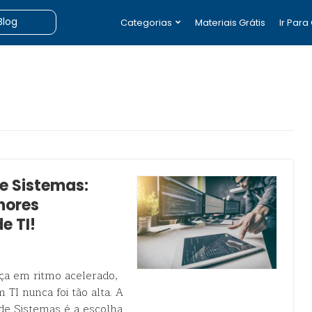
Categorias
Materiais Grátis
Ir Para
e Sistemas:
hores
e TI!
nça em ritmo acelerado,
 TI nunca foi tão alta. A
e Sistemas é a escolha