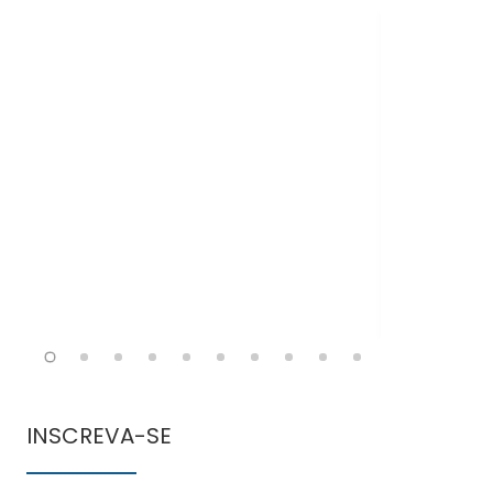
Doen
comun
INSCREVA-SE