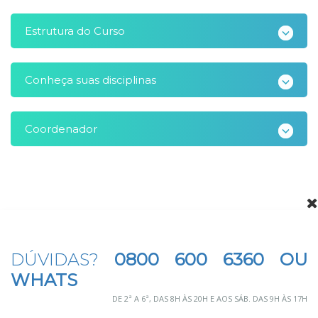
Estrutura do Curso
Conheça suas disciplinas
Coordenador
DÚVIDAS?
0800 600 6360 OU
WHATS
DE 2ª A 6ª, DAS 8H ÀS 20H E AOS SÁB. DAS 9H ÀS 17H