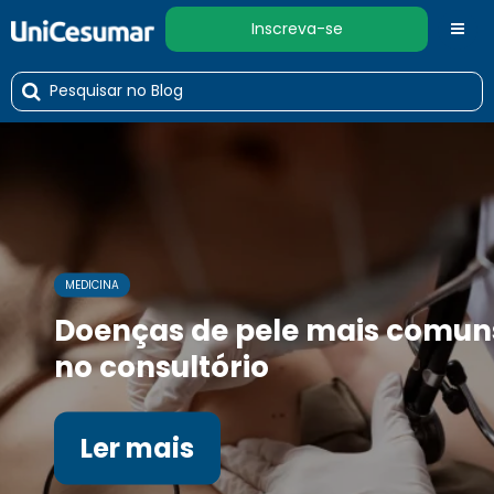
Inscreva-se
MEDICINA
Doenças de pele mais comun
no consultório
Ler mais