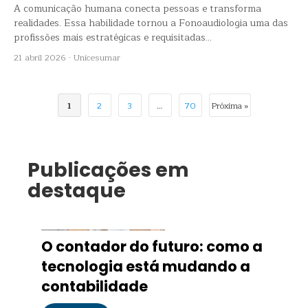
A comunicação humana conecta pessoas e transforma
realidades. Essa habilidade tornou a Fonoaudiologia uma das
profissões mais estratégicas e requisitadas...
21 abril 2026
·
Unicesumar
1
2
3
…
70
Próxima »
Publicações em
destaque
O contador do futuro: como a
tecnologia está mudando a
contabilidade