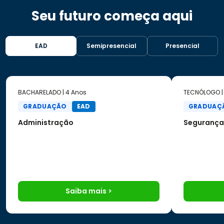
Seu futuro começa aqui
EAD
Semipresencial
Presencial
BACHARELADO | 4 Anos
TECNÓLOGO |
GRADUAÇÃO
EAD
GRADUAÇ
Administração
Segurança
Saiba mais >