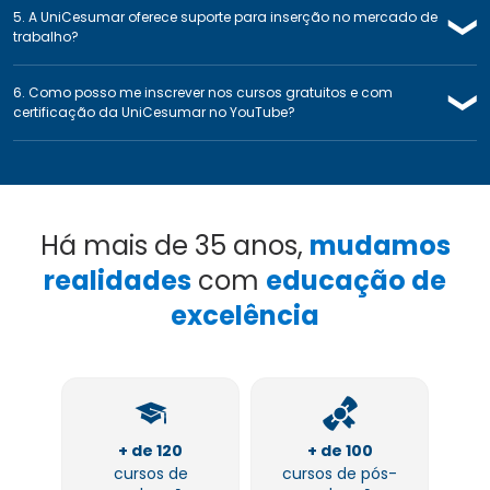
5. A UniCesumar oferece suporte para inserção no mercado de
❯
trabalho?
6. Como posso me inscrever nos cursos gratuitos e com
❯
certificação da UniCesumar no YouTube?
Há mais de 35 anos,
mudamos
realidades
com
educação de
excelência
+ de 120
+ de 100
cursos de
cursos de pós-