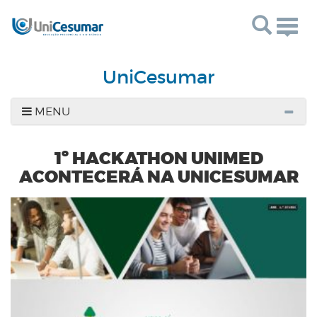
Togg
navig
UniCesumar
MENU
1º HACKATHON UNIMED
ACONTECERÁ NA UNICESUMAR