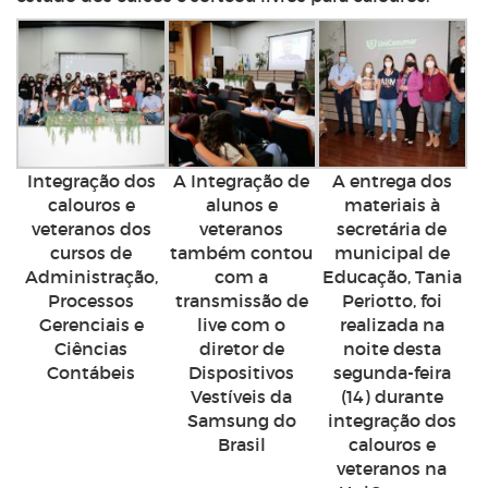
Integração dos
A Integração de
A entrega dos
calouros e
alunos e
materiais à
veteranos dos
veteranos
secretária de
cursos de
também contou
municipal de
Administração,
com a
Educação, Tania
Processos
transmissão de
Periotto, foi
Gerenciais e
live com o
realizada na
Ciências
diretor de
noite desta
Contábeis
Dispositivos
segunda-feira
Vestíveis da
(14) durante
Samsung do
integração dos
Brasil
calouros e
veteranos na