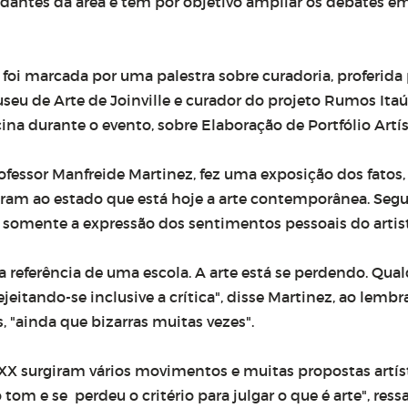
dantes da área e tem por objetivo ampliar os debates e
foi marcada por uma palestra sobre curadoria, proferida
Museu de Arte de Joinville e curador do projeto Rumos Itaú
na durante o evento, sobre Elaboração de Portfólio Artís
ofessor Manfreide Martinez, fez uma exposição dos fatos,
varam ao estado que está hoje a arte contemporânea. Se
tão somente a expressão dos sentimentos pessoais do artis
 a referência de uma escola. A arte está se perdendo. Qua
jeitando-se inclusive a crítica", disse Martinez, ao lembr
, "ainda que bizarras muitas vezes".
 XX surgiram vários movimentos e muitas propostas artís
tom e se perdeu o critério para julgar o que é arte", ress