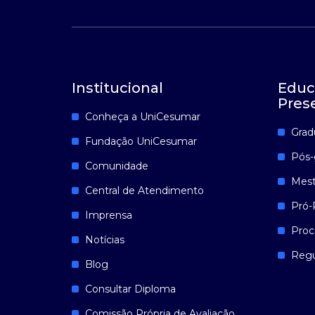
Institucional
Educ
Pres
Conheça a UniCesumar
Grad
Fundação UniCesumar
Pós-
Comunidade
Mest
Central de Atendimento
Pró-
Imprensa
Proc
Notícias
Reg
Blog
Consultar Diploma
Comissão Própria de Avaliação