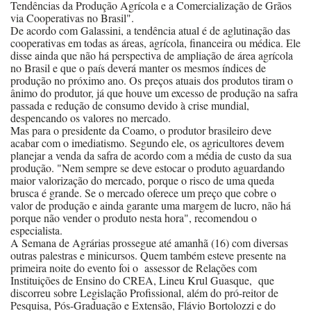
T
endências da Produção Agrícola e a Comercialização de Grãos
via Cooperativas no Brasil".
De acordo com Galassini, a tendência atual é de aglutinação das
cooperativas em todas as áreas, agrícola, financeira ou médica. Ele
disse ainda que não há perspectiva de ampliação de área agrícola
no Brasil e que o país deverá manter os mesmos índices de
produção no próximo ano. Os preços atuais dos produtos tiram o
ânimo do produtor, já que houve um excesso de produção na safra
passada e redução de consumo devido à crise mundial,
despencando os valores no mercado.
Mas para o presidente da Coamo, o produtor brasileiro deve
acabar com o imediatismo. Segundo ele, os agricultores devem
planejar a venda da safra de acordo com a média de custo da sua
produção. "Nem sempre se deve estocar o produto aguardando
maior valorização do mercado, porque o risco de uma queda
brusca é grande. Se o mercado oferece um preço que cobre o
valor de produção e ainda garante uma margem de lucro, não há
porque não vender o produto nesta hora", recomendou o
especialista.
A Semana de Agrárias prossegue até amanhã (16) com diversas
outras palestras e minicursos. Quem também esteve presente na
primeira noite do evento foi o
a
ssessor de Relações com
Instituições de Ensino do CREA, Lineu Krul Guasque,
que
discorreu sobre Legislação Profissional, além do pró-reitor de
Pesquisa, Pós-Graduação e Extensão, Flávio Bortolozzi e do