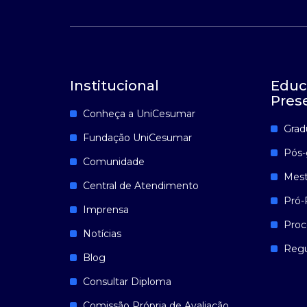
Institucional
Educ
Pres
Conheça a UniCesumar
Grad
Fundação UniCesumar
Pós-
Comunidade
Mest
Central de Atendimento
Pró-
Imprensa
Proc
Notícias
Reg
Blog
Consultar Diploma
Comissão Própria de Avaliação