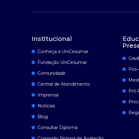
Institucional
Educ
Pres
Conheça a UniCesumar
Grad
Fundação UniCesumar
Pós-
Comunidade
Mest
Central de Atendimento
Pró-
Imprensa
Proc
Notícias
Reg
Blog
Consultar Diploma
Comissão Própria de Avaliação