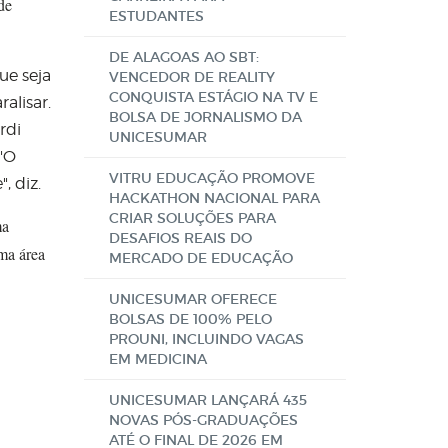
de
ESTUDANTES
DE ALAGOAS AO SBT:
ue seja
VENCEDOR DE REALITY
CONQUISTA ESTÁGIO NA TV E
alisar.
BOLSA DE JORNALISMO DA
rdi
UNICESUMAR
 "O
VITRU EDUCAÇÃO PROMOVE
, diz.
HACKATHON NACIONAL PARA
CRIAR SOLUÇÕES PARA
ma
DESAFIOS REAIS DO
ma área
MERCADO DE EDUCAÇÃO
UNICESUMAR OFERECE
BOLSAS DE 100% PELO
PROUNI, INCLUINDO VAGAS
EM MEDICINA
UNICESUMAR LANÇARÁ 435
NOVAS PÓS-GRADUAÇÕES
ATÉ O FINAL DE 2026 EM