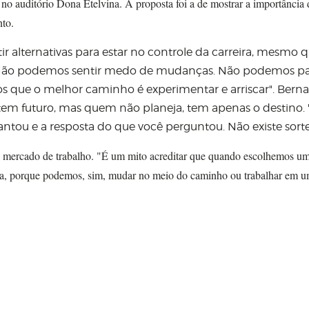
no auditório Dona Etelvina. A proposta foi a de mostrar a importância 
nto.
r alternativas para estar no controle da carreira, mesmo q
. "Não podemos sentir medo de mudanças. Não podemos par
 que o melhor caminho é experimentar e arriscar". Berna
 tem futuro, mas quem não planeja, tem apenas o destino.
ntou e a resposta do que você perguntou. Não existe sorte"
o mercado de trabalho. "É um mito acreditar que quando escolhemos u
ra, porque podemos, sim, mudar no meio do caminho ou trabalhar em u