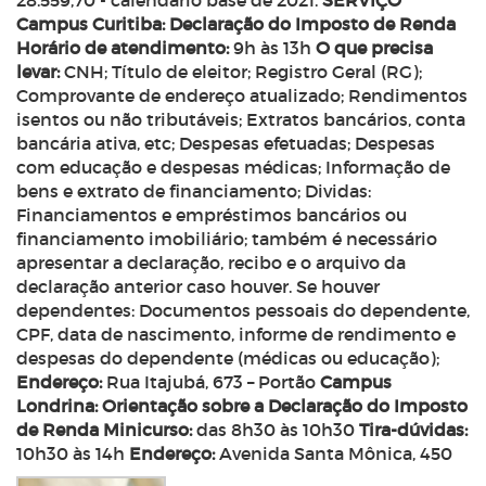
28.559,70 - calendário base de 2021.
SERVIÇO
Campus Curitiba: Declaração do Imposto de Renda
Horário de atendimento:
9h às 13h
O que precisa
levar:
CNH; Título de eleitor; Registro Geral (RG);
Comprovante de endereço atualizado; Rendimentos
isentos ou não tributáveis; Extratos bancários, conta
bancária ativa, etc; Despesas efetuadas; Despesas
com educação e despesas médicas; Informação de
bens e extrato de financiamento; Dividas:
Financiamentos e empréstimos bancários ou
financiamento imobiliário; também é necessário
apresentar a declaração, recibo e o arquivo da
declaração anterior caso houver. Se houver
dependentes: Documentos pessoais do dependente,
CPF, data de nascimento, informe de rendimento e
despesas do dependente (médicas ou educação);
Endereço:
Rua Itajubá, 673 – Portão
Campus
Londrina: Orientação sobre a Declaração do Imposto
de Renda
Minicurso:
das 8h30 às 10h30
Tira-dúvidas:
10h30 às 14h
Endereço:
Avenida Santa Mônica, 450