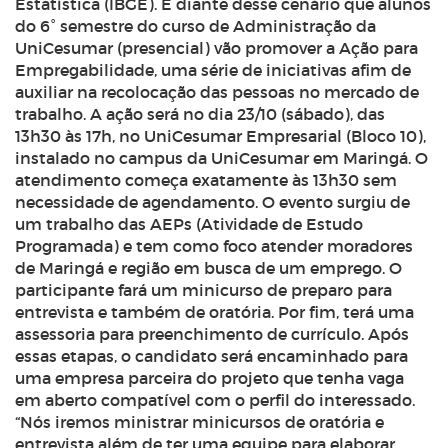
Estatística (IBGE). É diante desse cenário que alunos
do 6° semestre do curso de Administração da
UniCesumar (presencial) vão promover a Ação para
Empregabilidade, uma série de iniciativas afim de
auxiliar na recolocação das pessoas no mercado de
trabalho. A ação será no dia 23/10 (sábado), das
13h30 às 17h, no UniCesumar Empresarial (Bloco 10),
instalado no campus da UniCesumar em Maringá. O
atendimento começa exatamente às 13h30 sem
necessidade de agendamento. O evento surgiu de
um trabalho das AEPs (Atividade de Estudo
Programada) e tem como foco atender moradores
de Maringá e região em busca de um emprego. O
participante fará um minicurso de preparo para
entrevista e também de oratória. Por fim, terá uma
assessoria para preenchimento de currículo. Após
essas etapas, o candidato será encaminhado para
uma empresa parceira do projeto que tenha vaga
em aberto compatível com o perfil do interessado.
“Nós iremos ministrar minicursos de oratória e
entrevista além de ter uma equipe para elaborar