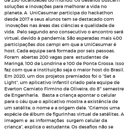
de 250 localidades do mundo. Os desafios buscam
soluções e inovações para melhorar a vida no
planeta. A UniCesumar participa do hackathon
desde 2017 e seus alunos tem se destacado com
inovações nas áreas das ciências e qualidade de
vida. Pelo segundo ano consecutivo o encontro será
virtual, devido à pandemia. São esperadas mais 400
participações dos campi em que a UniCesumar é
host. Cada equipe será formada por seis pessoas.
Foram abertas 200 vagas para estudantes de
Maringá, 100 de Londrina e 100 de Ponta Grossa. Isso
faz com que a instituição seja o maior host do Brasil.
Em 2020, um dos projetos premiados foi o “Set a
Light”, um aplicativo infantil criado pela equipe de
Everton Carniato Firmino de Oliveira, do 8º semestre
de Engenharia. Basta a criança apontar o celular
para o céu que o aplicativo mostra a existência de
um satélite, o nome e a origem dele. “Criamos uma
espécie de álbum de figurinhas virtual de satélites. A
imagem e as informações surgem celular da
criança”, explica o estudante. Os desafios não se