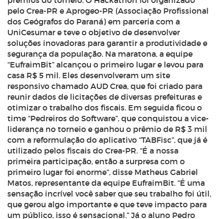
prêmios do torneio. O Hackathon foi organizado
pelo Crea-PR e Aprogeo-PR (Associação Profissional
dos Geógrafos do Paraná) em parceria com a
UniCesumar e teve o objetivo de desenvolver
soluções inovadoras para garantir a produtividade e
segurança da população. Na maratona, a equipe
“EufraimBit” alcançou o primeiro lugar e levou para
casa R$ 5 mil. Eles desenvolveram um site
responsivo chamado AUD Crea, que foi criado para
reunir dados de licitações de diversas prefeituras e
otimizar o trabalho dos fiscais. Em seguida ficou o
time “Pedreiros do Software”, que conquistou a vice-
liderança no torneio e ganhou o prêmio de R$ 3 mil
com a reformulação do aplicativo “TABFisc”, que já é
utilizado pelos fiscais do Crea-PR. “É a nossa
primeira participação, então a surpresa com o
primeiro lugar foi enorme”, disse Matheus Gabriel
Matos, representante da equipe EufraimBit. “É uma
sensação incrível você saber que seu trabalho foi útil,
que gerou algo importante e que teve impacto para
um público, isso é sensacional.” Já o aluno Pedro