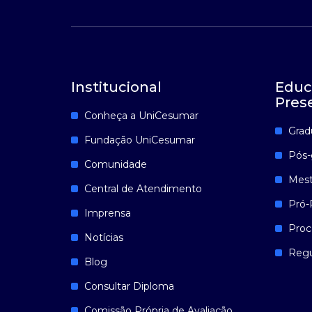
Institucional
Educ
Pres
Conheça a UniCesumar
Grad
Fundação UniCesumar
Pós-
Comunidade
Mest
Central de Atendimento
Pró-
Imprensa
Proc
Notícias
Reg
Blog
Consultar Diploma
Comissão Própria de Avaliação