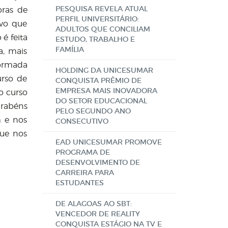
PESQUISA REVELA ATUAL
oras de
PERFIL UNIVERSITÁRIO:
ivo que
ADULTOS QUE CONCILIAM
é feita
ESTUDO, TRABALHO E
FAMÍLIA
a, mais
formada
HOLDING DA UNICESUMAR
urso de
CONQUISTA PRÊMIO DE
EMPRESA MAIS INOVADORA
o curso
DO SETOR EDUCACIONAL
arabéns
PELO SEGUNDO ANO
m e nos
CONSECUTIVO
que nos
EAD UNICESUMAR PROMOVE
PROGRAMA DE
DESENVOLVIMENTO DE
CARREIRA PARA
ESTUDANTES
DE ALAGOAS AO SBT:
VENCEDOR DE REALITY
CONQUISTA ESTÁGIO NA TV E