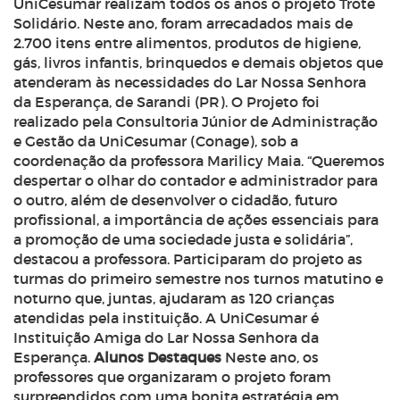
UniCesumar realizam todos os anos o projeto Trote
Solidário. Neste ano, foram arrecadados mais de
2.700 itens entre alimentos, produtos de higiene,
gás, livros infantis, brinquedos e demais objetos que
atenderam às necessidades do Lar Nossa Senhora
da Esperança, de Sarandi (PR). O Projeto foi
realizado pela Consultoria Júnior de Administração
e Gestão da UniCesumar (Conage), sob a
coordenação da professora Marilicy Maia. “Queremos
despertar o olhar do contador e administrador para
o outro, além de desenvolver o cidadão, futuro
profissional, a importância de ações essenciais para
a promoção de uma sociedade justa e solidária”,
destacou a professora. Participaram do projeto as
turmas do primeiro semestre nos turnos matutino e
noturno que, juntas, ajudaram as 120 crianças
atendidas pela instituição. A UniCesumar é
Instituição Amiga do Lar Nossa Senhora da
Esperança.
Alunos Destaques
Neste ano, os
professores que organizaram o projeto foram
surpreendidos com uma bonita estratégia em