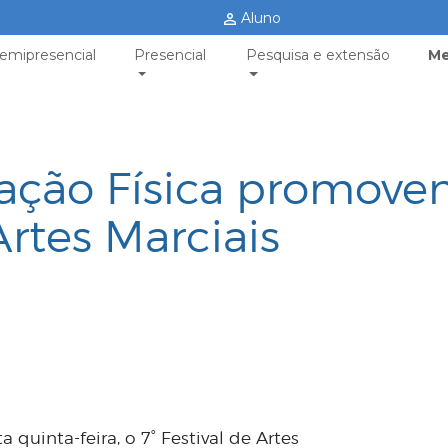
Aluno
emipresencial
Presencial
Pesquisa e extensão
Me
ação Física promov
Artes Marciais
 quinta-feira, o 7° Festival de Artes