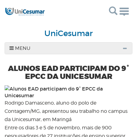
Togg
navig
UniCesumar
MENU
ALUNOS EAD PARTICIPAM DO 9°
EPCC DA UNICESUMAR
Rodrigo Damasceno, aluno do polo de
Contagem/MG, apresentou seu trabalho no campus
da Unicesumar, em Maringá
Entre os dias 3 e 5 de novembro, mais de 900
pesquisadores de 27 instituições de ensino superior