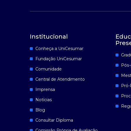
Institucional
Educ
Pres
Conheça a UniCesumar
Grad
Fundação UniCesumar
Pós-
Comunidade
Mest
Central de Atendimento
Pró-
Imprensa
Proc
Notícias
Reg
Blog
Consultar Diploma
Comissão Própria de Avaliação