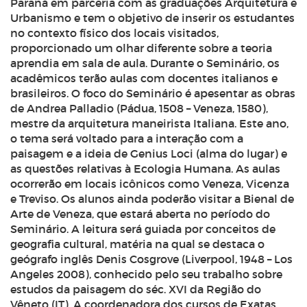
Paraná em parceria com as graduações Arquitetura e
Urbanismo e tem o objetivo de inserir os estudantes
no contexto físico dos locais visitados,
proporcionado um olhar diferente sobre a teoria
aprendia em sala de aula. Durante o Seminário, os
acadêmicos terão aulas com docentes italianos e
brasileiros. O foco do Seminário é apesentar as obras
de Andrea Palladio (Pádua, 1508 – Veneza, 1580),
mestre da arquitetura maneirista Italiana. Este ano,
o tema será voltado para a interação com a
paisagem e a ideia de
Genius Loci
(alma do lugar) e
as questões relativas à Ecologia Humana. As aulas
ocorrerão em locais icônicos como Veneza, Vicenza
e Treviso. Os alunos ainda poderão visitar a Bienal de
Arte de Veneza, que estará aberta no período do
Seminário. A leitura será guiada por conceitos de
geografia cultural, matéria na qual se destaca o
geógrafo inglês Denis Cosgrove (Liverpool, 1948 – Los
Angeles 2008), conhecido pelo seu trabalho sobre
estudos da paisagem do séc. XVI da Região do
Vêneto (IT). A coordenadora dos cursos de Exatas,