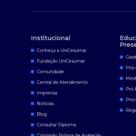
Institucional
Educ
Pres
Conheça a UniCesumar
Grad
Fundação UniCesumar
Pós-
Comunidade
Mest
Central de Atendimento
Pró-
Imprensa
Proc
Notícias
Reg
Blog
Consultar Diploma
Comissão Própria de Avaliação