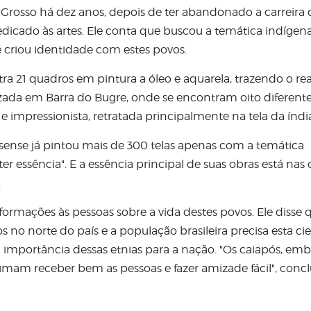
o Grosso há dez anos, depois de ter abandonado a carreira 
dicado às artes. Ele conta que buscou a temática indígen
 criou identidade com estes povos.
tra 21 quadros em pintura a óleo e aquarela, trazendo o re
lizada em Barra do Bugre, onde se encontram oito diferent
e impressionista, retratada principalmente na tela da índi
ssense já pintou mais de 300 telas apenas com a temática
ter essência". E a essência principal de suas obras está nas 
.
formações às pessoas sobre a vida destes povos. Ele disse 
no norte do país e a população brasileira precisa esta ci
a importância dessas etnias para a nação. "Os caiapós, em
mam receber bem as pessoas e fazer amizade fácil", concl