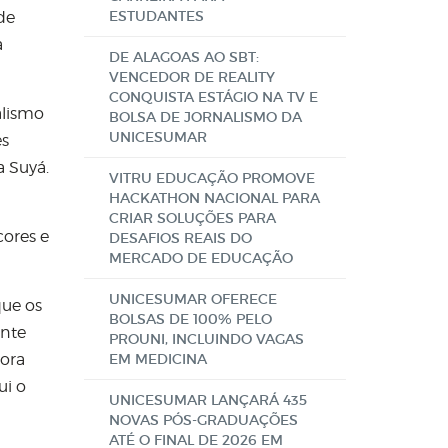
ESTUDANTES
de
a
DE ALAGOAS AO SBT:
VENCEDOR DE REALITY
CONQUISTA ESTÁGIO NA TV E
alismo
BOLSA DE JORNALISMO DA
UNICESUMAR
es
a Suyá.
VITRU EDUCAÇÃO PROMOVE
HACKATHON NACIONAL PARA
CRIAR SOLUÇÕES PARA
cores e
DESAFIOS REAIS DO
MERCADO DE EDUCAÇÃO
UNICESUMAR OFERECE
que os
BOLSAS DE 100% PELO
ente
PROUNI, INCLUINDO VAGAS
bora
EM MEDICINA
ui o
UNICESUMAR LANÇARÁ 435
NOVAS PÓS-GRADUAÇÕES
ATÉ O FINAL DE 2026 EM