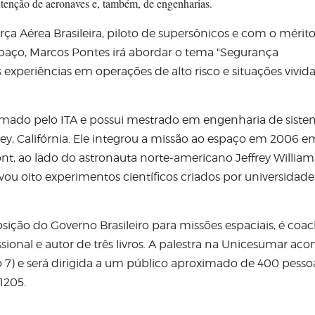
utenção de aeronaves e, também, de engenharias.
ça Aérea Brasileira, piloto de supersônicos e com o mérito
 espaço, Marcos Pontes irá abordar o tema "Segurança
 experiências em operações de alto risco e situações vivid
rmado pelo ITA e possui mestrado em engenharia de siste
y, Califórnia. Ele integrou a missão ao espaço em 2006 e
ao lado do astronauta norte-americano Jeffrey William
ou oito experimentos científicos criados por universidade
ição do Governo Brasileiro para missões espaciais, é coa
ional e autor de três livros. A palestra na Unicesumar aco
co 7) e será dirigida a um público aproximado de 400 pesso
1205.