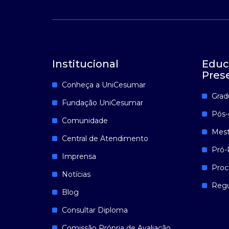
Institucional
Educ
Pres
Conheça a UniCesumar
Grad
Fundação UniCesumar
Pós-
Comunidade
Mest
Central de Atendimento
Pró-
Imprensa
Proc
Notícias
Reg
Blog
Consultar Diploma
Comissão Própria de Avaliação