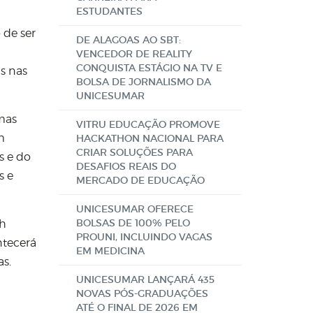
ESTUDANTES
 de ser
DE ALAGOAS AO SBT:
VENCEDOR DE REALITY
CONQUISTA ESTÁGIO NA TV E
as nas
BOLSA DE JORNALISMO DA
UNICESUMAR
mas
VITRU EDUCAÇÃO PROMOVE
m
HACKATHON NACIONAL PARA
CRIAR SOLUÇÕES PARA
s e do
DESAFIOS REAIS DO
s e
MERCADO DE EDUCAÇÃO
UNICESUMAR OFERECE
BOLSAS DE 100% PELO
ch
PROUNI, INCLUINDO VAGAS
ntecerá
EM MEDICINA
as.
UNICESUMAR LANÇARÁ 435
NOVAS PÓS-GRADUAÇÕES
ATÉ O FINAL DE 2026 EM