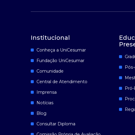
Institucional
Educ
Pres
Conheça a UniCesumar
Grad
Fundação UniCesumar
Pós-
Comunidade
Mest
Central de Atendimento
Pró-
Imprensa
Proc
Notícias
Reg
Blog
Consultar Diploma
Comissão Própria de Avaliação