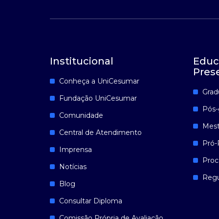
Institucional
Educ
Pres
Conheça a UniCesumar
Grad
Fundação UniCesumar
Pós-
Comunidade
Mest
Central de Atendimento
Pró-
Imprensa
Proc
Notícias
Reg
Blog
Consultar Diploma
Comissão Própria de Avaliação