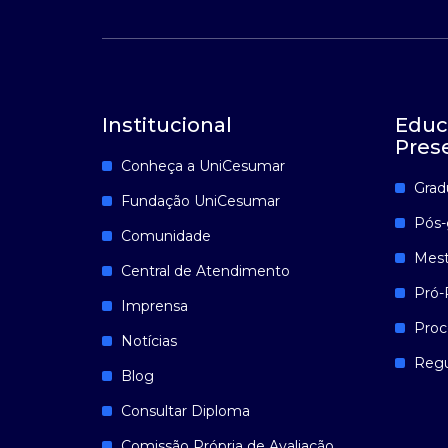
Institucional
Educ
Pres
Conheça a UniCesumar
Grad
Fundação UniCesumar
Pós-
Comunidade
Mest
Central de Atendimento
Pró-
Imprensa
Proc
Notícias
Reg
Blog
Consultar Diploma
Comissão Própria de Avaliação