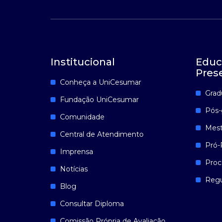
Institucional
Educ
Pres
Conheça a UniCesumar
Grad
Fundação UniCesumar
Pós-
Comunidade
Mest
Central de Atendimento
Pró-
Imprensa
Proc
Notícias
Reg
Blog
Consultar Diploma
Comissão Própria de Avaliação