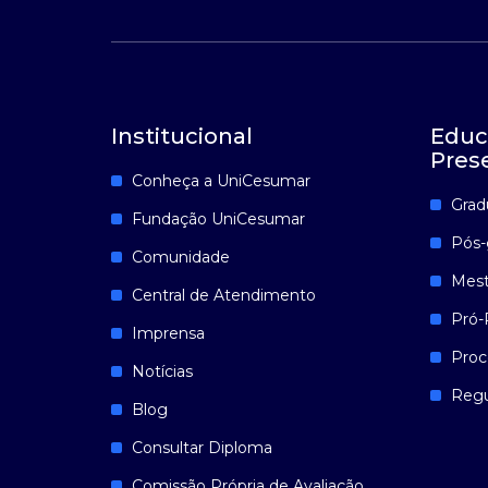
Institucional
Educ
Pres
Conheça a UniCesumar
Grad
Fundação UniCesumar
Pós-
Comunidade
Mest
Central de Atendimento
Pró-
Imprensa
Proc
Notícias
Reg
Blog
Consultar Diploma
Comissão Própria de Avaliação