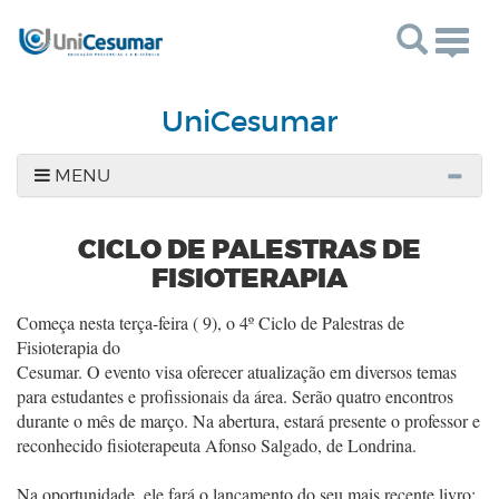
Togg
navig
UniCesumar
MENU
CICLO DE PALESTRAS DE
FISIOTERAPIA
Começa nesta terça-feira ( 9), o 4º Ciclo de Palestras de
Fisioterapia do
Cesumar. O evento visa oferecer atualização em diversos temas
para estudantes e
profissionais da área. Serão quatro encontros
durante o mês de março. Na
abertura, estará presente o professor e
reconhecido fisioterapeuta Afonso
Salgado, de Londrina.
Na oportunidade, ele fará o lançamento do seu mais
recente livro: