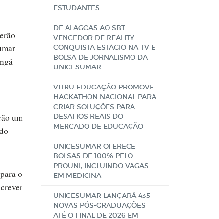
ESTUDANTES
DE ALAGOAS AO SBT:
serão
VENCEDOR DE REALITY
Fumar
CONQUISTA ESTÁGIO NA TV E
BOLSA DE JORNALISMO DA
ingá
UNICESUMAR
VITRU EDUCAÇÃO PROMOVE
HACKATHON NACIONAL PARA
CRIAR SOLUÇÕES PARA
erão um
DESAFIOS REAIS DO
MERCADO DE EDUCAÇÃO
 do
UNICESUMAR OFERECE
BOLSAS DE 100% PELO
PROUNI, INCLUINDO VAGAS
 para o
EM MEDICINA
screver
UNICESUMAR LANÇARÁ 435
NOVAS PÓS-GRADUAÇÕES
ATÉ O FINAL DE 2026 EM