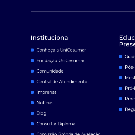
Institucional
Educ
Pres
Conheça a UniCesumar
Grad
Fundação UniCesumar
Pós-
Comunidade
Mest
Central de Atendimento
Pró-
Imprensa
Proc
Notícias
Reg
Blog
Consultar Diploma
Comissão Própria de Avaliação