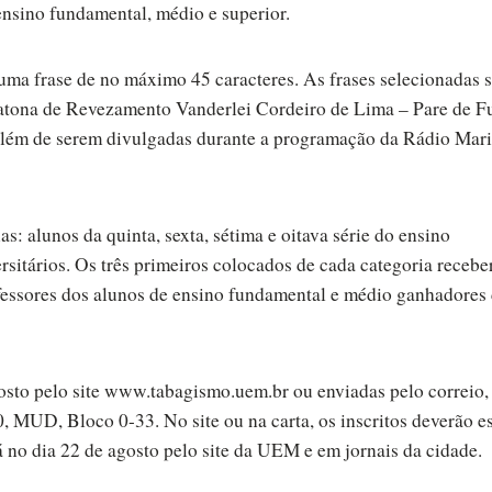
ensino fundamental, médio e superior.
uma frase de no máximo 45 caracteres. As frases selecionadas 
ratona de Revezamento Vanderlei Cordeiro de Lima – Pare de 
 Além de serem divulgadas durante a programação da Rádio Mar
as: alunos da quinta, sexta, sétima e oitava série do ensino
rsitários. Os três primeiros colocados de cada categoria receb
ssores dos alunos de ensino fundamental e médio ganhadores
gosto pelo site www.tabagismo.uem.br ou enviadas pelo correio,
 MUD, Bloco 0-33. No site ou na carta, os inscritos deverão e
 no dia 22 de agosto pelo site da UEM e em jornais da cidade.