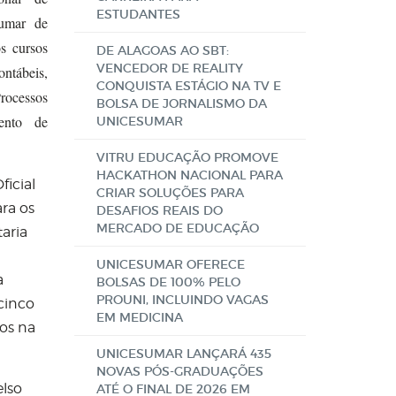
ESTUDANTES
umar de
s cursos
DE ALAGOAS AO SBT:
VENCEDOR DE REALITY
ntábeis,
CONQUISTA ESTÁGIO NA TV E
ocessos
BOLSA DE JORNALISMO DA
ento de
UNICESUMAR
VITRU EDUCAÇÃO PROMOVE
HACKATHON NACIONAL PARA
ficial
CRIAR SOLUÇÕES PARA
ara os
DESAFIOS REAIS DO
MERCADO DE EDUCAÇÃO
aria
UNICESUMAR OFERECE
a
BOLSAS DE 100% PELO
PROUNI, INCLUINDO VAGAS
cinco
EM MEDICINA
os na
UNICESUMAR LANÇARÁ 435
NOVAS PÓS-GRADUAÇÕES
elso
ATÉ O FINAL DE 2026 EM