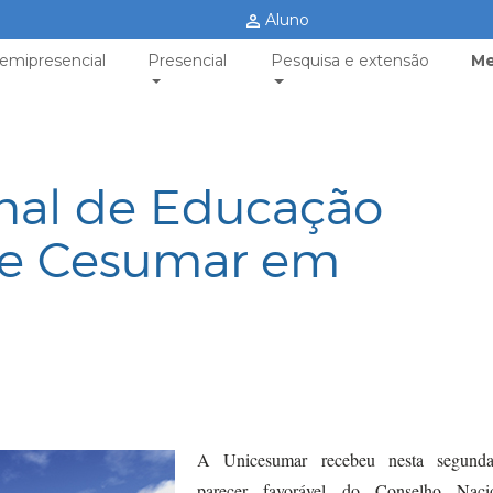
Aluno
emipresencial
Presencial
Pesquisa e extensão
Me
nal de Educação
de Cesumar em
A Unicesumar recebeu nesta segunda-
parecer favorável do Conselho Naci