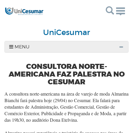
Togg
navig
UniCesumar
MENU
CONSULTORA NORTE-
AMERICANA FAZ PALESTRA NO
CESUMAR
A consultora norte-americana na área de varejo de moda Almarina
Bianchi fará palestra hoje (29/04) no Cesumar. Ela falará para
estudantes de Administração, Gestão Comercial, Gestão de
Comércio Exterior, Publicidade e Propaganda e de Moda, a partir
das 19h30, no auditório Dona Etelvina.
Almarina possui experiência e trajetória de sucesso nas áreas de