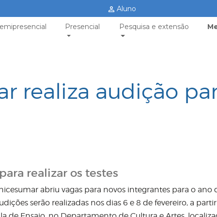
Aluno
emipresencial
Presencial
Pesquisa e extensão
Me
r realiza audição pa
ara realizar os testes
nicesumar abriu vagas para novos integrantes para o ano 
udições serão realizadas nos dias 6 e 8 de fevereiro, a parti
ala de Ensaio, no Departamento de Cultura e Artes, localiz