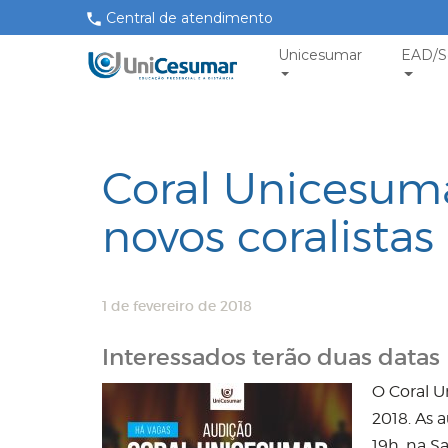
Central de atendimento
Unicesumar
EAD/S
Coral Unicesuma
novos coralistas
1 de fevereiro de 2018
Interessados terão duas datas p
O Coral U
2018. As a
19h, na S