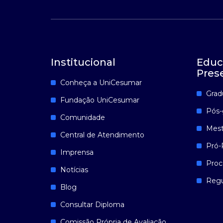
Institucional
Educ
Pres
Conheça a UniCesumar
Grad
Fundação UniCesumar
Pós-
Comunidade
Mest
Central de Atendimento
Pró-
Imprensa
Proc
Notícias
Reg
Blog
Consultar Diploma
Comissão Própria de Avaliação