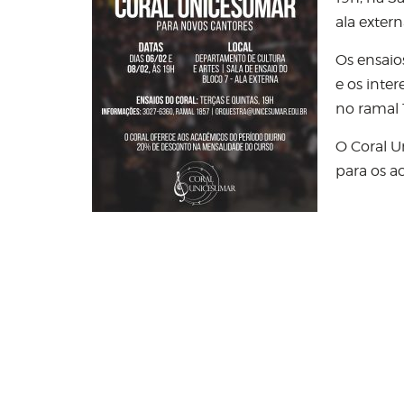
ala extern
Os ensaios
e os inte
no ramal 
O Coral U
para os a