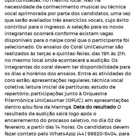
oportunidades, no mesmo local. Não há
necessidade de conhecimento musical ou técnica
vocal aprimorada por parte dos candidatos, uma vez
que serão avaliados três exercícios vocais, cujo êxito
contribui para o ingresso. A seleção para os novos
integrantes ocorrerá conforme existam vagas
disponíveis para o naipe coral que o participante foi
selecionado.
Os ensaios do Coral UniCesumar são
realizados às terças e quintas-feiras, das 19h às 21h,
no mesmo local onde acontecerá a audição. Os
integrantes do coral devem ter disponibilidade para
os dias e horários dos ensaios. Entre as atividades do
coro estão: apresentações regulares; técnica vocal
coletiva; leitura inicial de partituras; estudo de
repertório; participações junto à Orquestra
Filarmônica UniCesumar (OFUC), em apresentações
dentro e/ou fora de Maringá.
Data do resultado
O
resultado da audição sairá logo após o
encerramento do processo seletivo, no dia 02 de
fevereiro, a partir das 14 horas. Os candidatos devem
fazer contato pelo WhatsApp (44) 99920-5404, para