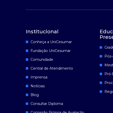
Institucional
Educ
Pres
Conheça a UniCesumar
Grad
Fundação UniCesumar
Pós-
Comunidade
Mest
Central de Atendimento
Pró-
Imprensa
Proc
Notícias
Reg
Blog
Consultar Diploma
Comissão Própria de Avaliação