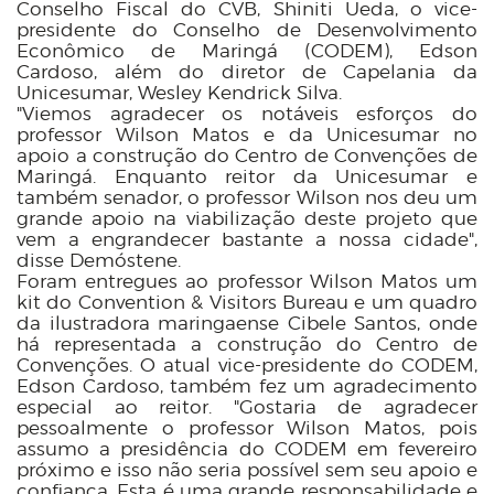
Conselho Fiscal do CVB, Shiniti Ueda,
o vice-
presidente do
Conselho de Desenvolvimento
Econômico de Maringá (CODEM), Edson
Cardoso, além do diretor de Capelania da
Unicesumar, Wesley Kendrick Silva.
"Viemos agradecer os notáveis esforços do
professor Wilson Matos e da Unicesumar no
apoio a construção do Centro de Convenções de
Maringá. Enquanto reitor da Unicesumar e
também senador, o professor Wilson nos deu um
grande apoio na viabilização deste projeto que
vem a engrandecer bastante a nossa cidade",
disse Demóstene.
Foram entregues ao professor Wilson Matos um
kit do Convention & Visitors Bureau e um quadro
da ilustradora maringaense Cibele Santos, onde
há representada a construção do Centro de
Convenções. O atual vice-presidente do CODEM,
Edson Cardoso, também fez um agradecimento
especial ao reitor. "Gostaria de agradecer
pessoalmente o professor Wilson Matos, pois
assumo a presidência do CODEM em fevereiro
próximo e isso não seria possível sem seu apoio e
confiança. Esta é uma grande responsabilidade e