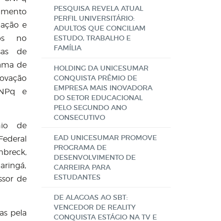
PESQUISA REVELA ATUAL
vimento
PERFIL UNIVERSITÁRIO:
iação e
ADULTOS QUE CONCILIAM
tos no
ESTUDO, TRABALHO E
FAMÍLIA
sas de
rama de
HOLDING DA UNICESUMAR
novação
CONQUISTA PRÊMIO DE
EMPRESA MAIS INOVADORA
CNPq e
DO SETOR EDUCACIONAL
PELO SEGUNDO ANO
CONSECUTIVO
nio de
EAD UNICESUMAR PROMOVE
Federal
PROGRAMA DE
mbreck,
DESENVOLVIMENTO DE
aringá,
CARREIRA PARA
ESTUDANTES
ssor de
DE ALAGOAS AO SBT:
VENCEDOR DE REALITY
as pela
CONQUISTA ESTÁGIO NA TV E