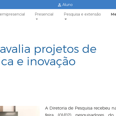
Aluno
emipresencial
Presencial
Pesquisa e extensão
Me
avalia projetos de
fica e inovação
A Diretoria de Pesquisa recebeu na
feira (01/07) pesquisadores d