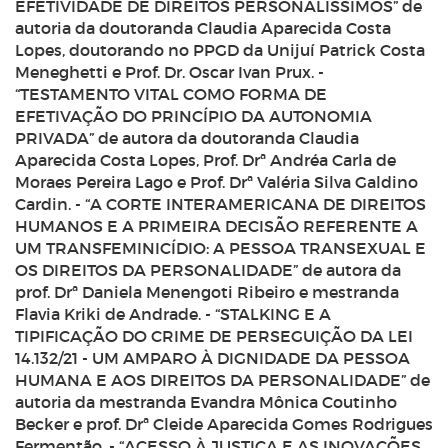
EFETIVIDADE DE DIREITOS PERSONALÍSSIMOS” de
autoria da doutoranda Claudia Aparecida Costa
Lopes, doutorando no PPGD da Unijuí Patrick Costa
Meneghetti e Prof. Dr. Oscar Ivan Prux. -
“TESTAMENTO VITAL COMO FORMA DE
EFETIVAÇÃO DO PRINCÍPIO DA AUTONOMIA
PRIVADA” de autora da doutoranda Claudia
Aparecida Costa Lopes, Prof. Drª Andréa Carla de
Moraes Pereira Lago e Prof. Drª Valéria Silva Galdino
Cardin. - “A CORTE INTERAMERICANA DE DIREITOS
HUMANOS E A PRIMEIRA DECISÃO REFERENTE A
UM TRANSFEMINICÍDIO: A PESSOA TRANSEXUAL E
OS DIREITOS DA PERSONALIDADE” de autora da
prof. Drª Daniela Menengoti Ribeiro e mestranda
Flavia Kriki de Andrade. - “STALKING E A
TIPIFICAÇÃO DO CRIME DE PERSEGUIÇÃO DA LEI
14.132/21 - UM AMPARO À DIGNIDADE DA PESSOA
HUMANA E AOS DIREITOS DA PERSONALIDADE” de
autoria da mestranda Evandra Mônica Coutinho
Becker e prof. Drª Cleide Aparecida Gomes Rodrigues
Fermentão. - “ACESSO À JUSTIÇA E AS INOVAÇÕES