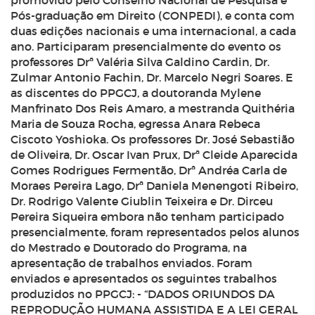
promovido pelo Conselho Nacional de Pesquisa e
Pós-graduação em Direito (CONPEDI), e conta com
duas edições nacionais e uma internacional, a cada
ano. Participaram presencialmente do evento os
professores Drª Valéria Silva Galdino Cardin, Dr.
Zulmar Antonio Fachin, Dr. Marcelo Negri Soares. E
as discentes do PPGCJ, a doutoranda Mylene
Manfrinato Dos Reis Amaro, a mestranda Quithéria
Maria de Souza Rocha, egressa Anara Rebeca
Ciscoto Yoshioka. Os professores Dr. José Sebastião
de Oliveira, Dr. Oscar Ivan Prux, Drª Cleide Aparecida
Gomes Rodrigues Fermentão, Drª Andréa Carla de
Moraes Pereira Lago, Drª Daniela Menengoti Ribeiro,
Dr. Rodrigo Valente Giublin Teixeira e Dr. Dirceu
Pereira Siqueira embora não tenham participado
presencialmente, foram representados pelos alunos
do Mestrado e Doutorado do Programa, na
apresentação de trabalhos enviados. Foram
enviados e apresentados os seguintes trabalhos
produzidos no PPGCJ: - “DADOS ORIUNDOS DA
REPRODUÇÃO HUMANA ASSISTIDA E A LEI GERAL