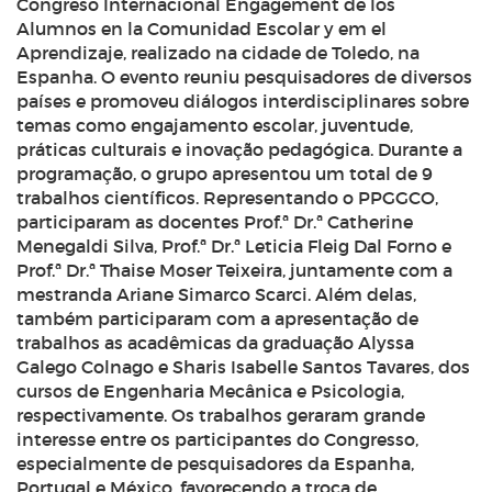
Congreso Internacional Engagement de los
Alumnos en la Comunidad Escolar y em el
Aprendizaje, realizado na cidade de Toledo, na
Espanha. O evento reuniu pesquisadores de diversos
países e promoveu diálogos interdisciplinares sobre
temas como engajamento escolar, juventude,
práticas culturais e inovação pedagógica. Durante a
programação, o grupo apresentou um total de 9
trabalhos científicos. Representando o PPGGCO,
participaram as docentes Prof.ª Dr.ª Catherine
Menegaldi Silva, Prof.ª Dr.ª Leticia Fleig Dal Forno e
Prof.ª Dr.ª Thaise Moser Teixeira, juntamente com a
mestranda Ariane Simarco Scarci. Além delas,
também participaram com a apresentação de
trabalhos as acadêmicas da graduação Alyssa
Galego Colnago e Sharis Isabelle Santos Tavares, dos
cursos de Engenharia Mecânica e Psicologia,
respectivamente. Os trabalhos geraram grande
interesse entre os participantes do Congresso,
especialmente de pesquisadores da Espanha,
Portugal e México, favorecendo a troca de