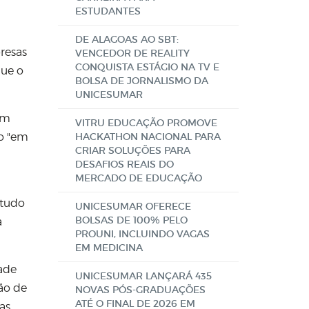
ESTUDANTES
DE ALAGOAS AO SBT:
resas
VENCEDOR DE REALITY
CONQUISTA ESTÁGIO NA TV E
que o
BOLSA DE JORNALISMO DA
UNICESUMAR
im
VITRU EDUCAÇÃO PROMOVE
ão
"
em
HACKATHON NACIONAL PARA
CRIAR SOLUÇÕES PARA
DESAFIOS REAIS DO
MERCADO DE EDUCAÇÃO
 tudo
UNICESUMAR OFERECE
BOLSAS DE 100% PELO
a
PROUNI, INCLUINDO VAGAS
EM MEDICINA
dade
UNICESUMAR LANÇARÁ 435
tão de
NOVAS PÓS-GRADUAÇÕES
ATÉ O FINAL DE 2026 EM
as