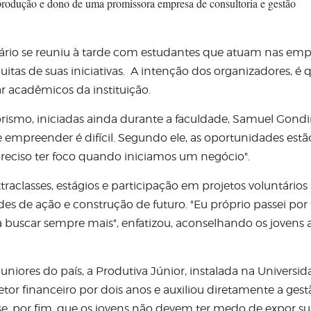
odução e dono de uma promissora empresa de consultoria e gestão
ário se reuniu à tarde com estudantes que atuam nas emp
itas de suas iniciativas. A intenção dos organizadores, é 
r acadêmicos da instituição.
rismo, iniciadas ainda durante a faculdade, Samuel Gond
 empreender é difícil. Segundo ele, as oportunidades est
reciso ter foco quando iniciamos um negócio
"
.
raclasses, estágios e participação em projetos voluntários
ades de ação e construção de futuro.
"
Eu próprio passei por
zia buscar sempre mais
"
, enfatizou, aconselhando os jovens 
niores do país, a Produtiva Júnior, instalada na Universi
etor financeiro por dois anos e auxiliou diretamente a ges
se, por fim, que os jovens não devem ter medo de expor su