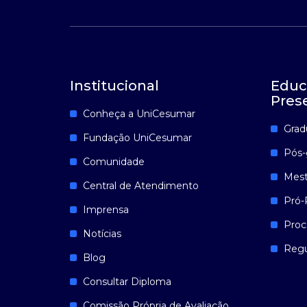
Institucional
Educ
Pres
Conheça a UniCesumar
Grad
Fundação UniCesumar
Pós-
Comunidade
Mest
Central de Atendimento
Pró-
Imprensa
Proc
Notícias
Reg
Blog
Consultar Diploma
Comissão Própria de Avaliação