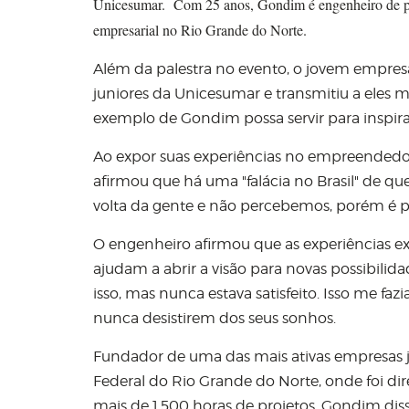
Unicesumar. Com 25 anos, Gondim é engenheiro de pr
empresarial no Rio Grande do Norte.
Além da palestra no evento, o jovem empres
juniores da Unicesumar e transmitiu a eles mu
exemplo de Gondim possa servir para inspira
Ao expor suas experiências no empreendedo
afirmou que há uma
"
falácia no Brasil
"
de que
volta da gente e não percebemos, porém é p
O engenheiro afirmou que as experiências ext
ajudam a abrir a visão para novas possibilid
isso, mas nunca estava satisfeito. Isso me fa
nunca desistirem dos seus sonhos.
Fundador de uma das mais ativas empresas ju
Federal do Rio Grande do Norte, onde foi dir
mais de 1.500 horas de projetos, Gondim dis