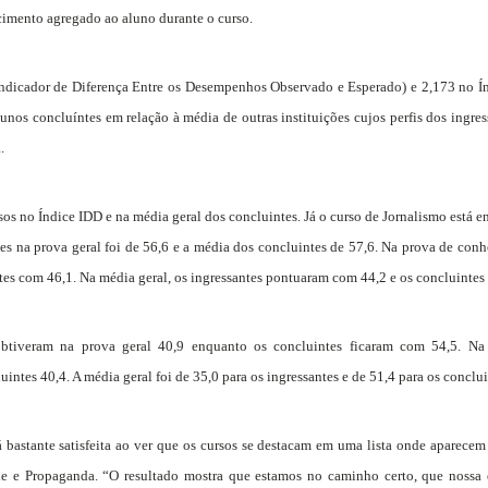
imento agregado ao aluno durante o curso.
ndicador de Diferença Entre os Desempenhos Observado e Esperado) e 2,173 no Í
nos concluíntes em relação à média de outras instituições cujos perfis dos ingres
.
os no Índice IDD e na média geral dos concluintes. Já o curso de Jornalismo está en
es na prova geral foi de 56,6 e a média dos concluintes de 57,6. Na prova de con
ntes com 46,1. Na média geral, os ingressantes pontuaram com 44,2 e os concluintes 
obtiveram na prova geral 40,9 enquanto os concluintes ficaram com 54,5. Na
intes 40,4. A média geral foi de 35,0 para os ingressantes e de 51,4 para os conclui
 bastante satisfeita ao ver que os cursos se destacam em uma lista onde aparece
ade e Propaganda. “O resultado mostra que estamos no caminho certo, que nossa