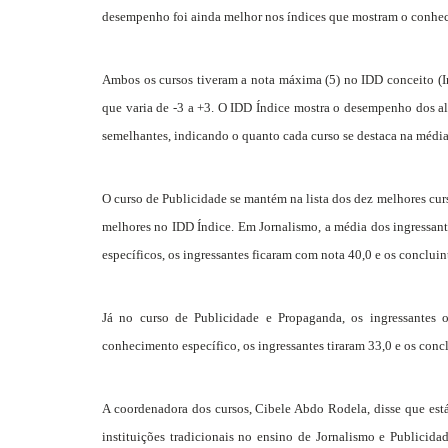
desempenho foi ainda melhor nos índices que mostram o conhec
Ambos os cursos tiveram a nota máxima (5) no IDD conceito (I
que varia de -3 a +3. O IDD Índice mostra o desempenho dos alu
semelhantes, indicando o quanto cada curso se destaca na média
O curso de Publicidade se mantém na lista dos dez melhores curs
melhores no IDD Índice. Em Jornalismo, a média dos ingressant
específicos, os ingressantes ficaram com nota 40,0 e os conclui
Já no curso de Publicidade e Propaganda, os ingressantes 
conhecimento específico, os ingressantes tiraram 33,0 e os conclu
A coordenadora dos cursos, Cibele Abdo Rodela, disse que está
instituições tradicionais no ensino de Jornalismo e Publicid