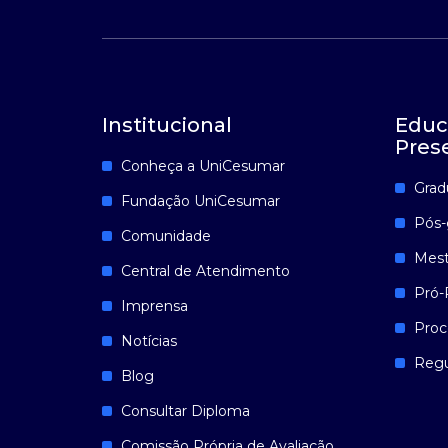
Institucional
Educ
Pres
Conheça a UniCesumar
Grad
Fundação UniCesumar
Pós-
Comunidade
Mest
Central de Atendimento
Pró-
Imprensa
Proc
Notícias
Reg
Blog
Consultar Diploma
Comissão Própria de Avaliação