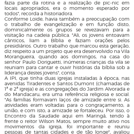
fazia parte da rotina e a realização de pic-nic em
locais apropriados, era o momento esperado por
todos", recorda a historiadora.
Conforme Loide, havia também a preocupação com
o trabalho de evangelização e em função disto,
dominicalmente os grupos se revezavam para a
visitação na cadeia pública. "Ali, os jovens entoavam
cânticos, liam a Bíblia e faziam orações pelos
presidiários. Outro trabalho que marcou esta geração,
diz respeito a um projeto que era desenvolvido na Vila
Morangueira, quando aos domingos, na casa do
senhor Paulo Doriguetti, inúmeras crianças da vila se
reuniam para cantar e ouvir histórias da bíblia sob a
liderança destes jovens", conta.
A IPI, que tinha duas igrejas instaladas à época, nas
avenidas Tiradentes e Santos Dumont (chamadas de
1ª e 2ª igreja) e as congregações do Jardim Alvorada e
do Mandacaru, era uma referência religiosa e social.
"As famílias formavam laços de amizade entre si. As
atividades eram voltadas para o congraçamento, a
união, e com isto, a amizade se fortaleceu. Por isso, o
Encontro da Saudade aqui em Maringá, tendo à
frente o reitor Wilson Matos, sempre muito ativo nos
movimentos da igreja, foi importante e reuniu
pessoas de tantas cidades e de tão longe", avaliou