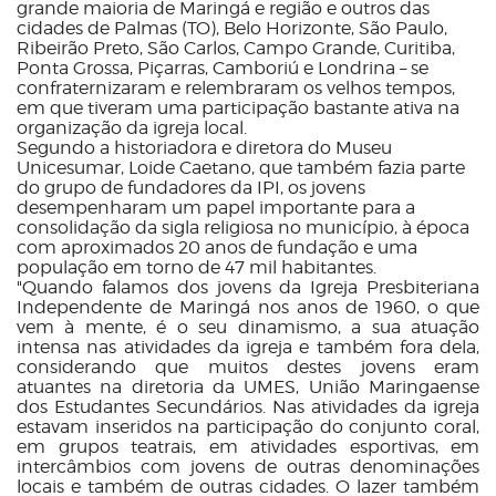
grande maioria de Maringá e região e outros das
cidades de Palmas (TO), Belo Horizonte, São Paulo,
Ribeirão Preto, São Carlos, Campo Grande, Curitiba,
Ponta Grossa, Piçarras, Camboriú e Londrina – se
confraternizaram e relembraram os velhos tempos,
em que tiveram uma participação bastante ativa na
organização da igreja local.
Segundo a historiadora e diretora do Museu
Unicesumar, Loide Caetano, que também fazia parte
do grupo de fundadores da IPI, os jovens
desempenharam um papel importante para a
consolidação da sigla religiosa no município, à época
com aproximados 20 anos de fundação e uma
população em torno de 47 mil habitantes.
"Quando falamos dos jovens da Igreja Presbiteriana
Independente de Maringá nos anos de 1960, o que
vem à mente, é o seu dinamismo, a sua atuação
intensa nas atividades da igreja e também fora dela,
considerando que muitos destes jovens eram
atuantes na diretoria da UMES, União Maringaense
dos Estudantes Secundários. Nas atividades da igreja
estavam inseridos na participação do conjunto coral,
em grupos teatrais, em atividades esportivas, em
intercâmbios com jovens de outras denominações
locais e também de outras cidades. O lazer também