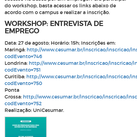
do workshop, basta acessar os links abaixo de
acordo com o campus e realizar a inscrição.
WORKSHOP: ENTREVISTA DE
EMPREGO
Data: 27 de agosto; Horário: 15h; Inscrições em:
Maringá:
http://www.cesumar.br/inscricao/inscricao/i
codEvento=746
Londrina:
http://www.cesumar.br/inscricao/inscricao/
codEvento=751
Curitiba:
http://www.cesumar.br/inscricao/inscricao/i
codEvento=750
Ponta
Grossa:
http://www.cesumar.br/inscricao/inscricao/ins
codEvento=752
Realização: UniCesumar.