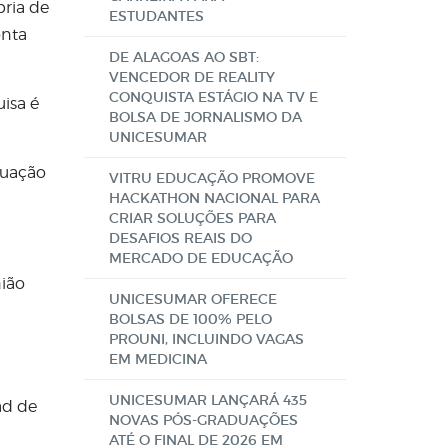
pria de
ESTUDANTES
onta
DE ALAGOAS AO SBT:
VENCEDOR DE REALITY
CONQUISTA ESTÁGIO NA TV E
isa é
BOLSA DE JORNALISMO DA
UNICESUMAR
duação
VITRU EDUCAÇÃO PROMOVE
HACKATHON NACIONAL PARA
CRIAR SOLUÇÕES PARA
DESAFIOS REAIS DO
MERCADO DE EDUCAÇÃO
nião
UNICESUMAR OFERECE
BOLSAS DE 100% PELO
PROUNI, INCLUINDO VAGAS
EM MEDICINA
UNICESUMAR LANÇARÁ 435
ad de
NOVAS PÓS-GRADUAÇÕES
ATÉ O FINAL DE 2026 EM