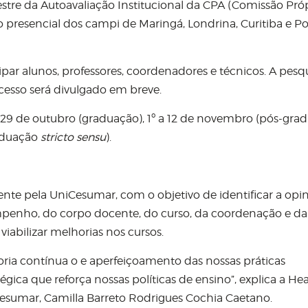
tre da Autoavaliação Institucional da CPA (Comissão Pró
 presencial dos campi de Maringá, Londrina, Curitiba e P
ar alunos, professores, coordenadores e técnicos. A pesqu
cesso será divulgado em breve.
 e 29 de outubro (graduação), 1º a 12 de novembro (pós-gra
raduação
stricto sensu
).
ente pela UniCesumar, com o objetivo de identificar a opi
mpenho, do corpo docente, do curso, da coordenação e da
l viabilizar melhorias nos cursos.
ria contínua o e aperfeiçoamento das nossas práticas
gica que reforça nossas políticas de ensino”, explica a He
esumar, Camilla Barreto Rodrigues Cochia Caetano.