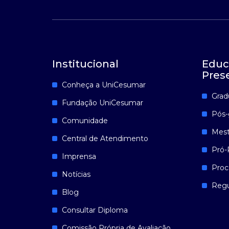
Institucional
Educ
Pres
Conheça a UniCesumar
Grad
Fundação UniCesumar
Pós-
Comunidade
Mest
Central de Atendimento
Pró-
Imprensa
Proc
Notícias
Reg
Blog
Consultar Diploma
Comissão Própria de Avaliação