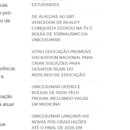
ESTUDANTES
suas
o pró-
DE ALAGOAS AO SBT:
so de
VENCEDOR DE REALITY
CONQUISTA ESTÁGIO NA TV E
BOLSA DE JORNALISMO DA
UNICESUMAR
VITRU EDUCAÇÃO PROMOVE
HACKATHON NACIONAL PARA
CRIAR SOLUÇÕES PARA
líticas
DESAFIOS REAIS DO
MERCADO DE EDUCAÇÃO
a.
UNICESUMAR OFERECE
BOLSAS DE 100% PELO
rmação
PROUNI, INCLUINDO VAGAS
a atuar
EM MEDICINA
UNICESUMAR LANÇARÁ 435
NOVAS PÓS-GRADUAÇÕES
que
ATÉ O FINAL DE 2026 EM