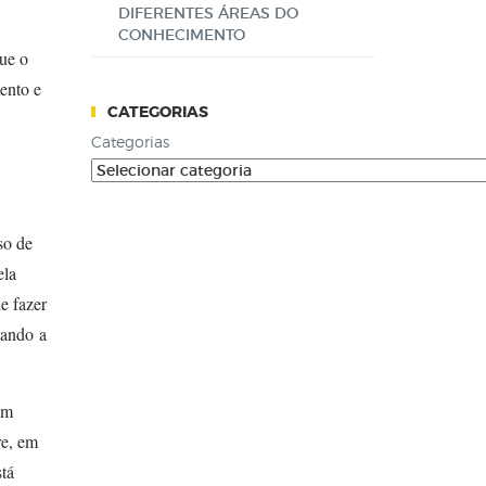
DIFERENTES ÁREAS DO
CONHECIMENTO
que o
ento e
CATEGORIAS
Categorias
so de
ela
e fazer
tando a
em
re, em
stá