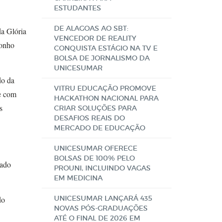
ESTUDANTES
DE ALAGOAS AO SBT:
da Glória
VENCEDOR DE REALITY
sonho
CONQUISTA ESTÁGIO NA TV E
BOLSA DE JORNALISMO DA
UNICESUMAR
do da
VITRU EDUCAÇÃO PROMOVE
e com
HACKATHON NACIONAL PARA
s
CRIAR SOLUÇÕES PARA
DESAFIOS REAIS DO
MERCADO DE EDUCAÇÃO
UNICESUMAR OFERECE
BOLSAS DE 100% PELO
hado
PROUNI, INCLUINDO VAGAS
EM MEDICINA
UNICESUMAR LANÇARÁ 435
do
NOVAS PÓS-GRADUAÇÕES
ATÉ O FINAL DE 2026 EM