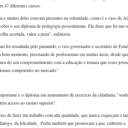
 47 diferentes cursos.
ia e muitos deles estavam presentes na solenidade, como é o caso de A
eceber o seu diploma de pedagogia pessoalmente. Ela disse que foi um 
olha acertada, valeu a pena", enfatizou.
ais foi ressaltada pelo paraninfo, o vice-governador e secretário de Esta
m bom momento, precisando de profissionais em muitas áreas, desde qu
mos do seu comprometimento com a educação e tomara que esses joven
sionais competentes no mercado."
mportante e o diploma um instrumento de exercício da cidadania, "son
 têm acesso ao ensino superior".
azes de fazer um trabalho com alta qualidade, que nunca esqueçam o la
 diálogo, da felicidade. Pediu também que promovam a paz, cultivem a