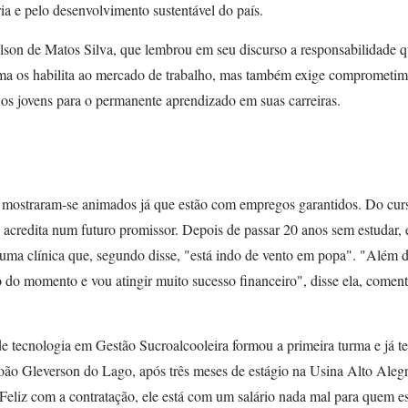
ria e pelo desenvolvimento sustentável do país.
ilson de Matos Silva, que lembrou em seu discurso a responsabilidade 
loma os habilita ao mercado de trabalho, mas também exige comprometim
r os jovens para o permanente aprendizado em suas carreiras.
os mostraram-se animados já que estão com empregos garantidos. Do cur
 acredita num futuro promissor. Depois de passar 20 anos sem estudar, 
u uma clínica que, segundo disse, "está indo de vento em popa". "Além d
o do momento e vou atingir muito sucesso financeiro", disse ela, comen
e tecnologia em Gestão Sucroalcooleira formou a primeira turma e já t
oão Gleverson do Lago, após três meses de estágio na Usina Alto Aleg
 Feliz com a contratação, ele está com um salário nada mal para quem e