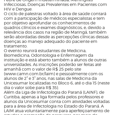
Infecciosas, Doenças Prevalentes em Pacientes com
HIV e Dengue.
O ciclo de palestras voltado à área de saúde contará
com a participação de médicos especialistas e tem
por objetivo aprofundar os conhecimentos de
quadros clínicos e exames diagnósticos, e, devido a
relevância dos casos na região de Maringá, também
serão abordadas desde as percepções clínicas dessas
doenças ao manejo adequado do paciente em
tratamento.
O evento reunirá estudantes de Medicina,
Biomedicina, Odontologia e Enfermagem da
instituição e está aberto também a alunos de outras
universidades. As inscrições poderão ser feitas até
amanhã com o valor de R$ 25 pelo site
(www.camn.com.br/laim) e pessoalmente com os
alunos de 2° e 3° anos, nas salas de Medicina da
Unicesumar localizadas no Bloco 6, até o dia 15 (neste
dia o valor sobe para R$ 35).
Além da Liga de Infectologia do Paraná (LAINF), de
Curitiba, apenas a liga formada pelos professores e
alunos da Unicesumar conta com atividades voltadas
para a área de Infectologia no Estado do Paraná. A
LAIM atua voluntariamente para aperfeiçoamento de