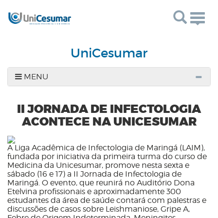
Togg
navig
UniCesumar
MENU
II JORNADA DE INFECTOLOGIA
ACONTECE NA UNICESUMAR
A Liga Acadêmica de Infectologia de Maringá (LAIM),
fundada por iniciativa da primeira turma do curso de
Medicina da Unicesumar, promove nesta sexta e
sábado (16 e 17) a II Jornada de Infectologia de
Maringá. O evento, que reunirá no Auditório Dona
Etelvina profissionais e aproximadamente 300
estudantes da área de saúde contará com palestras e
discussões de casos sobre Leishmaniose, Gripe A,
Febre de Origem Indeterminada, Meningites