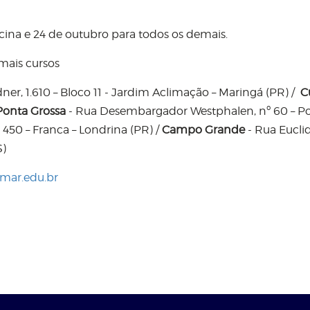
cina e 24 de outubro para todos os demais.
mais cursos
r, 1.610 – Bloco 11 - Jardim Aclimação – Maringá (PR) /
C
Ponta Grossa
- Rua Desembargador Westphalen, nº 60 – P
 450 – Franca – Londrina (PR) /
Campo Grande
- Rua Eucli
S)
mar.edu.br