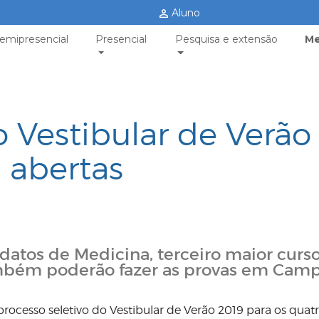
Aluno
emipresencial
Presencial
Pesquisa e extensão
Me
o Vestibular de Verão
 abertas
atos de Medicina, terceiro maior curs
mbém poderão fazer as provas em Cam
processo seletivo do Vestibular de Verão 2019 para os quat