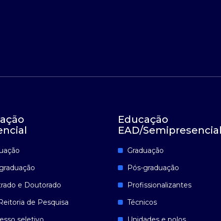
ação
Educação
encial
EAD/Semipresencia
uação
Graduação
graduação
Pós-graduação
rado e Doutorado
Profissionalizantes
Reitoria de Pesquisa
Técnicos
esso seletivo
Unidades e polos