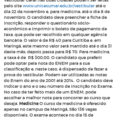
Vestibular Geral nas duas cidades podem ser feitas
pelo site
www.unicesumar.edu.br/vestibular
até o
dia 22 de novembro e, para medicina, até o dia 8 de
novembro. O candidato deve preencher a ficha de
inscrição, responder o questionário sócio-
econômico e imprimir o boleto de pagamento da
taxa, que pode ser recolhido em qualquer agência
bancária. O valor é de R$ 40 para Curitiba e, em
Maringá, este mesmo valor será mantido até o dia 31
deste mês; depois passa para R$ 70. Para medicina,
a taxa é de R$ 300,00. O candidato que preferir
pode optar pela nota do ENEM para a sua
classificação e, neste caso, é dispensado de fazer a
prova do vestibular. Podem ser utilizadas as notas
do Enem do ano de 2001 até 2014. O candidato deve
indicar o ano e o seu número de inscrição no Exame.
No caso de ter feito mais de um ENEM, pode
escolher a melhor nota para concorrer ao curso que
deseja.
Medicina
O curso de medicina é oferecido
apenas no campus de Maringá. São 136 vagas
disponíveis. O exame acontece no dia 15 de