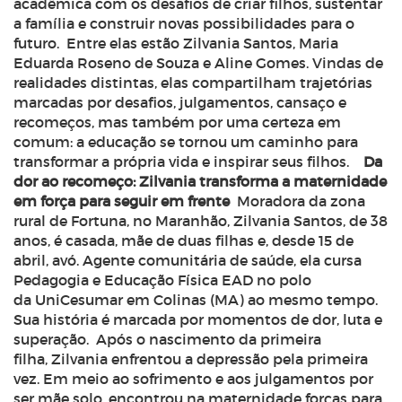
acadêmica com os desafios de criar filhos, sustentar
a família e construir novas possibilidades para o
futuro.
Entre elas estão Zilvania Santos, Maria
Eduarda Roseno de Souza e Aline Gomes. Vindas de
realidades distintas, elas compartilham trajetórias
marcadas por desafios, julgamentos, cansaço e
recomeços, mas também por uma certeza em
comum: a educação se tornou um caminho para
transformar a própria vida e inspirar seus filhos.
Da
dor ao recomeço: Zilvania transforma a maternidade
em força para seguir em frente
Moradora da zona
rural de Fortuna, no Maranhão, Zilvania Santos, de 38
anos, é casada, mãe de duas filhas e, desde 15 de
abril, avó. Agente comunitária de saúde, ela cursa
Pedagogia e Educação Física EAD no polo
da UniCesumar em Colinas (MA) ao mesmo tempo.
Sua história é marcada por momentos de dor, luta e
superação.
Após o nascimento da primeira
filha, Zilvania enfrentou a depressão pela primeira
vez. Em meio ao sofrimento e aos julgamentos por
ser mãe solo, encontrou na maternidade forças para